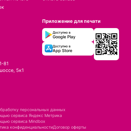
ок
Приложение для печати
Доступно в
Google Play
Доступно в
App Store
1-81
шоссе, 5к1
обработку персональных данных
мощью сервиса Яндекс Метрика
ощью сервиса Mindbox
тика конфиденциальности
Договор оферты