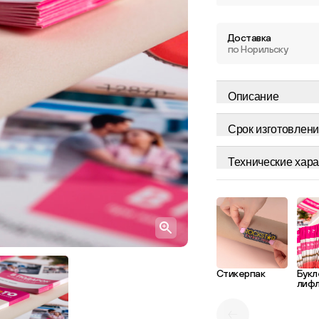
Доставка
по Норильску
Описание
Срок изготовлени
Технические хара
Стикерпак
Букл
лиф