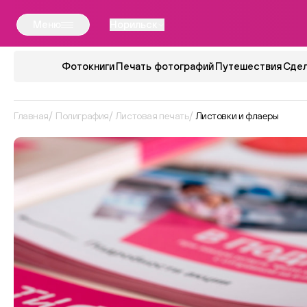
Меню
Норильск
Фотокниги
Печать фотографий
Путешествия
Сдел
Главная
Полиграфия
Листовая печать
Листовки и флаеры