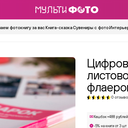
аем фотокнигу за вас
Книга-сказка
Сувениры с фото
Интерьер
Цифров
листово
флаеро
0
отзыво
Кешбэк +488 рублей
-5% на книги от 3 шт