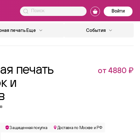
Войти
ная печать
Еще
События
ая печать
от 4880 ₽
к и
в
в
Защищенная покупка
Доставка по Москве и РФ