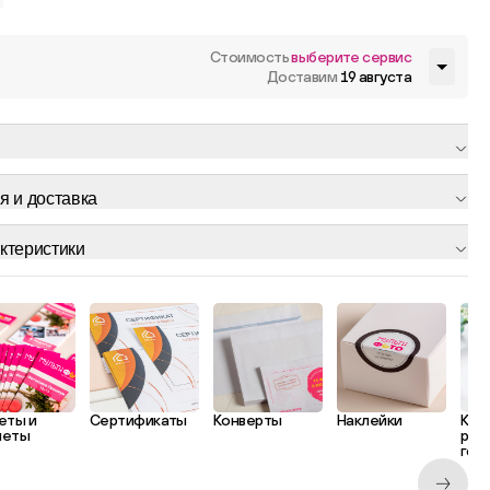
Стоимость
выберите сервис
Доставим
19 августа
я и доставка
ктеристики
еты и
Сертификаты
Конверты
Наклейки
Кар
леты
рас
гос