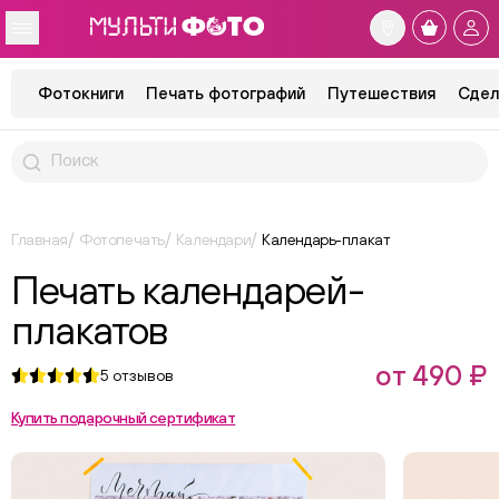
Фотокниги
Печать фотографий
Путешествия
Сдел
Главная
Фотопечать
Календари
Календарь-плакат
Печать календарей-
плакатов
от 490 ₽
5
отзывов
Купить подарочный сертификат