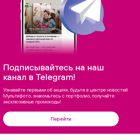
Подписывайтесь на наш
канал в Telegram!
Узнавайте первыми об акциях, будьте в центре новостей
Мультифото, знакомьтесь с портфолио, получайте
эксклюзивные промокоды!
Перейти