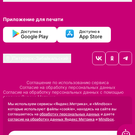
Приложение для печати
Доступно в
Доступно в
Google Play
App Store
Петровск-Забайкальский
Соглашение по использованию сервиса
Согласие на обработку персональных данных
Согласие на обработку персональных данных с помощью
сервиса Яндекс Метрика
Согласие на обработку персональных данных с помощью
Мы используем сервисы «Яндекс.Метрика», и «Mindbox»
сервиса Mindbox
которые используют файлы «cookie», находясь на сайте вы
Положение по обработке персональных данных
соглашаетесь на
обработку персональных данных
и даете
Политика конфиденциальности
Договор оферты
согласие на обработку данных Яндекс Метрика
и
Mindbox
.