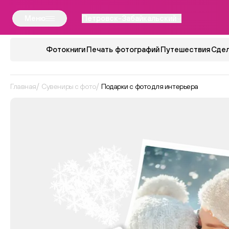
Меню
Петровск-Забайкальский
Фотокниги
Печать фотографий
Путешествия
Сдел
Главная
Сувениры с фото
Подарки с фото для интерьера