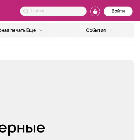
Войти
ная печать
Еще
События
ерные