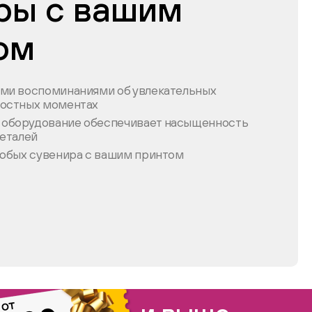
ры с вашим
ом
ыми воспоминаниями об увлекательных
достных моментах
оборудование обеспечивает насыщенность
деталей
любых сувенира с вашим принтом