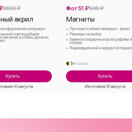
 ₽
от 51 ₽
2800 ₽
500 ₽
ный акрил
Магниты
 на оформление интерьера.
Прочный и гибкий материал - винил
рачный пластик добавит
Размеры на выбор
 свечение и объем, делая их
Замена стандартным фотографиям и
ми.
отпуска
Индивидуальный и недорогой подаро
5
6 оценок
Купить
Купить