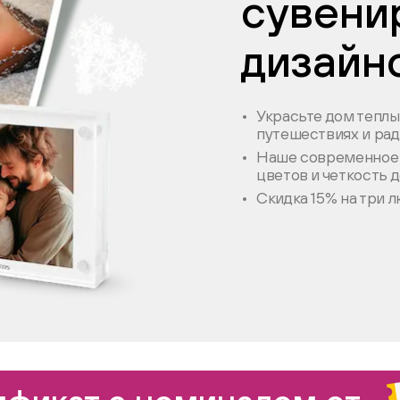
сувени
дизайн
Украсьте дом тепл
путешествиях и ра
Наше современное 
цветов и четкость 
Скидка 15% на три 