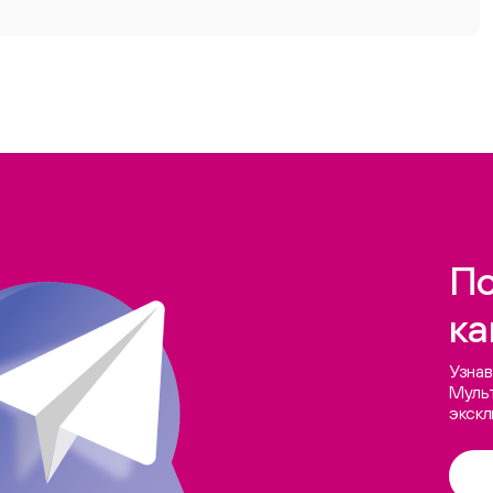
По
ка
Узнав
Мульт
экск