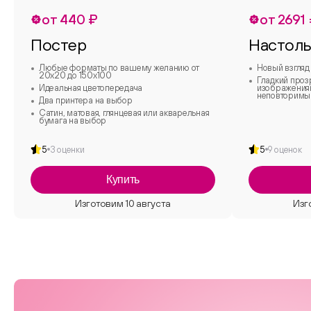
от 440 ₽
от 2691
Постер
Настоль
Любые форматы по вашему желанию от
Новый взгляд
20х20 до 150х100
Гладкий проз
Идеальная цветопередача
изображениям
неповторимы
Два принтера на выбор
Сатин, матовая, глянцевая или акварельная
бумага на выбор
5
3 оценки
5
9 оценок
Купить