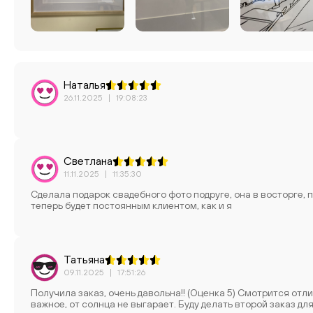
Наталья
26.11.2025
|
19:08:23
Светлана
11.11.2025
|
11:35:30
Сделала подарок свадебного фото подруге, она в восторге, 
теперь будет постоянным клиентом, как и я
Татьяна
09.11.2025
|
17:51:26
Получила заказ, очень давольна!! (Оценка 5) Смотрится отлично! Создает объёмное изображение и яркость. И ещё очень
важное, от солнца не выгарает. Буду делать второй заказ дл