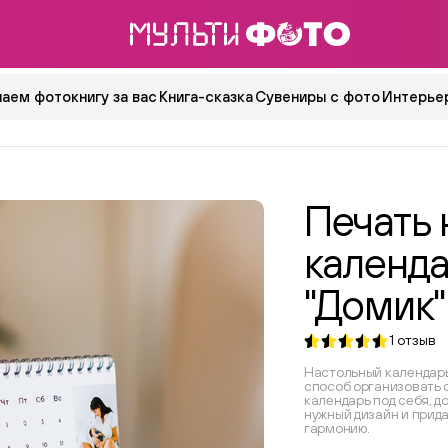
аем фотокнигу за вас
Книга-сказка
Сувениры с фото
Интерьер
Печать 
календ
"Домик"
1
отзыв
Настольный календарь
способ организовать 
календарь под себя, д
нужный дизайн и прид
гармонию.