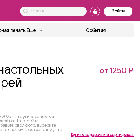
Войти
ная печать
Еще
События
настольных
от 1250 ₽
арей
 2025 – это универсальный
свой год. Настройте
обавьте свои фото, выберите
айте своему пространству уют и
Купить подарочный сертификат