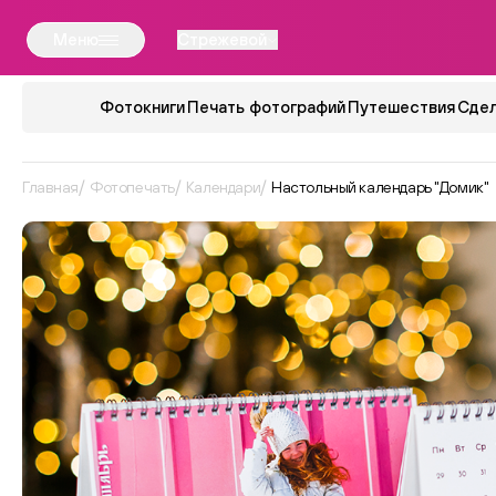
Меню
Стрежевой
Фотокниги
Печать фотографий
Путешествия
Сдел
Главная
Фотопечать
Календари
Настольный календарь "Домик"