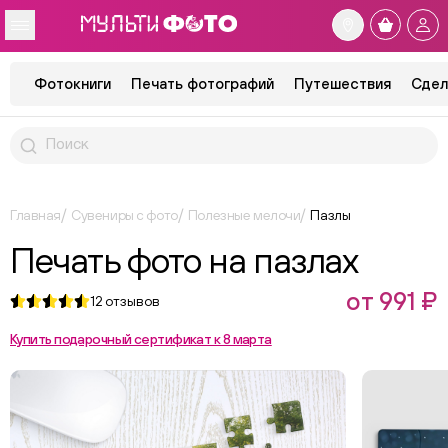
Фотокниги
Печать фотографий
Путешествия
Сдел
Главная
Сувениры с фото
Полезные мелочи
Пазлы
Печать фото на пазлах
от 991 ₽
12
отзывов
Купить подарочный сертификат к 8 марта