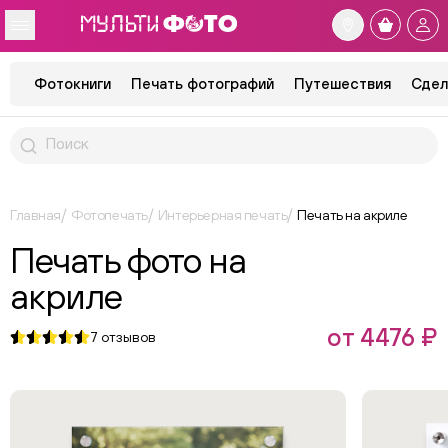
Фотокниги
Печать фотографий
Путешествия
Сдел
Главная
Фотопечать
Интерьерная печать
Печать на акриле
Печать фото на
акриле
от 4476 ₽
7
отзывов