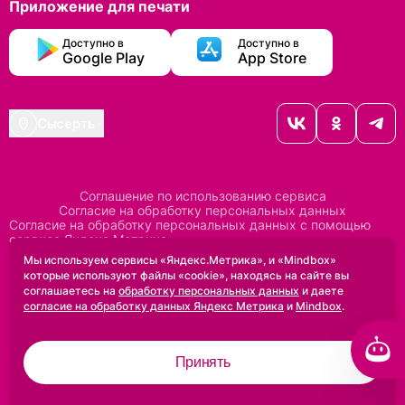
Приложение для печати
Доступно в
Доступно в
Google Play
App Store
Сысерть
Соглашение по использованию сервиса
Согласие на обработку персональных данных
Согласие на обработку персональных данных с помощью
сервиса Яндекс Метрика
Согласие на обработку персональных данных с помощью
Мы используем сервисы «Яндекс.Метрика», и «Mindbox»
сервиса Mindbox
которые используют файлы «cookie», находясь на сайте вы
Положение по обработке персональных данных
соглашаетесь на
обработку персональных данных
и даете
Политика конфиденциальности
Договор оферты
согласие на обработку данных Яндекс Метрика
и
Mindbox
.
Дизайн сделан в
Uprock
Принять
2005-2026 ©
Проектирование и SEO:
Baklenev SEO
Разработано в
Qualitica