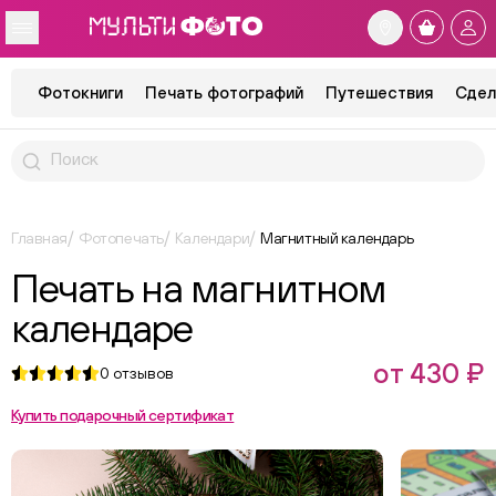
Фотокниги
Печать фотографий
Путешествия
Сдел
Главная
Фотопечать
Календари
Магнитный календарь
Печать на магнитном
календаре
от 430 ₽
0
отзывов
Купить подарочный сертификат