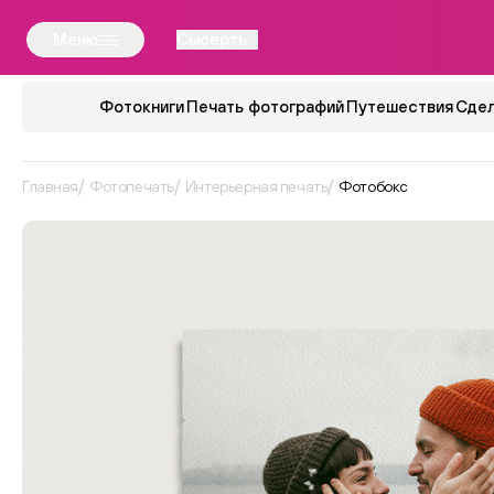
Меню
Сысерть
Фотокниги
Печать фотографий
Путешествия
Сдел
Главная
Фотопечать
Интерьерная печать
Фотобокс