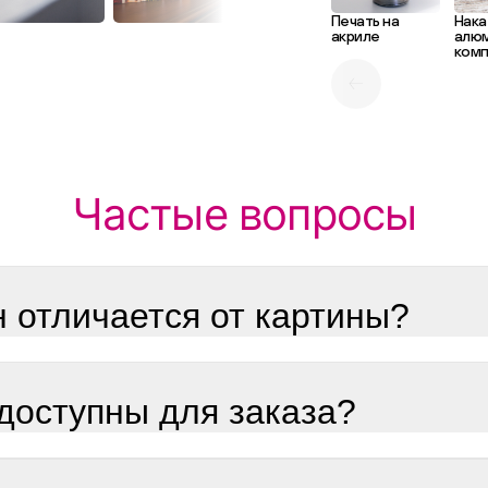
Печать на
Нака
акриле
алю
комп
Частые вопросы
н отличается от картины?
доступны для заказа?