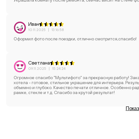
Украшала комнату после ремонта, сейчас висит на стене фо
Иван
10.11.2025
|
13:16:58
Оформил фото после поездки, отлично смотрится,спасибо!
Светлана
09.11.2025
|
15:24:24
Огромное спасибо "Мультифото" за прекрасную работу! Зака
хотела - готовое, стильное украшение для интерьера. Рез
объемно и глубоко. Качество печати отличное. Особенно радует, что это полностью готовый продукт - не нужно думать о
рамке, стекле и т.д. Спасибо за крутой результат!
Показ