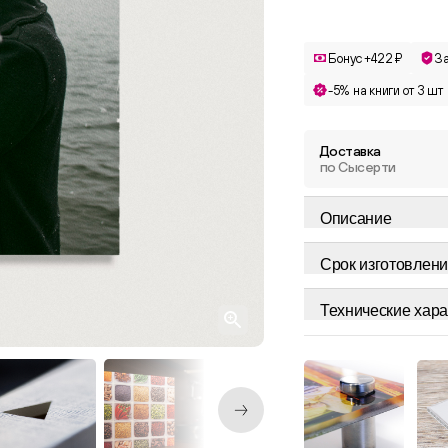
Бонус +422 ₽
З
-5% на книги от 3 шт
Доставка
по Сысерти
Описание
Срок изготовлени
Технические хара