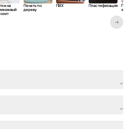
тка на
Печать по
ПВХ
Пластификация
Печ
миниевый
дереву
хол
озит