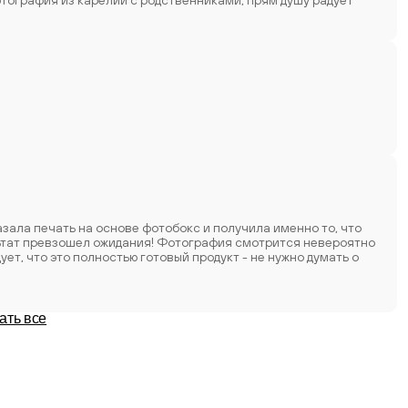
тография из карелии с родственниками, прям душу радует
зала печать на основе фотобокс и получила именно то, что
ультат превзошел ожидания! Фотография смотрится невероятно
ать все