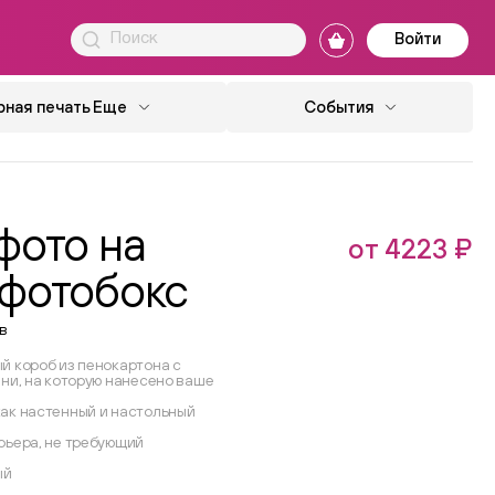
Войти
ная печать
Еще
События
фото на
от 4223 ₽
 фотобокс
в
й короб из пенокартона с
ани, на которую нанесено ваше
ак настенный и настольный
рьера, не требующий
ый