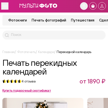
Фотокниги
Печать фотографий
Путешествия
Сдел
Главная
Фотопечать
Календари
Перекидной календарь
Печать перекидных
календарей
от 1890 ₽
4
отзыва
Купить подарочный сертификат