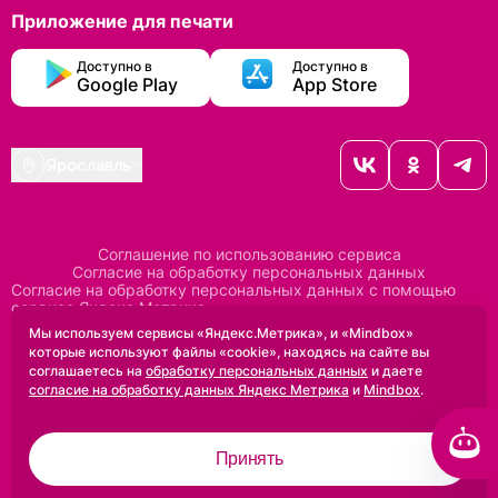
Приложение для печати
Доступно в
Доступно в
Google Play
App Store
Ярославль
Соглашение по использованию сервиса
Согласие на обработку персональных данных
Согласие на обработку персональных данных с помощью
сервиса Яндекс Метрика
Согласие на обработку персональных данных с помощью
Мы используем сервисы «Яндекс.Метрика», и «Mindbox»
сервиса Mindbox
которые используют файлы «cookie», находясь на сайте вы
Положение по обработке персональных данных
соглашаетесь на
обработку персональных данных
и даете
Политика конфиденциальности
Договор оферты
согласие на обработку данных Яндекс Метрика
и
Mindbox
.
Дизайн сделан в
Uprock
Принять
2005-2026 ©
Проектирование и SEO:
Baklenev SEO
Разработано в
Qualitica