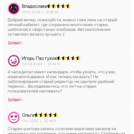
Владислава
08.12.2024
|
21:49:34
Добрый вечер, пожалуйста, можно тоже линк на старый
личный кабинет, где сохранено много моих старых
шаблонов и свёрстаных альбомов. Автозаполнение
оставляет желать лучшего :(
1
ответ
Игорь Пастухов
08.02.2024
|
23:42:19
4 часа делал макет календаря, чтобы узнать, что у вас
изменился движок. И как теперь заказать? Ни
заблокировали старый редактор, ни сделали удобный
перенос... Вы издеваетесь что-ли? на старых
пользователей наплевать?
1
ответ
Ольга
17.12.2023
|
20:18:11
Старая учетная запись со всеми макетами заказов за
несколько лет потеряна, что очень неприятно. Шаблоны на