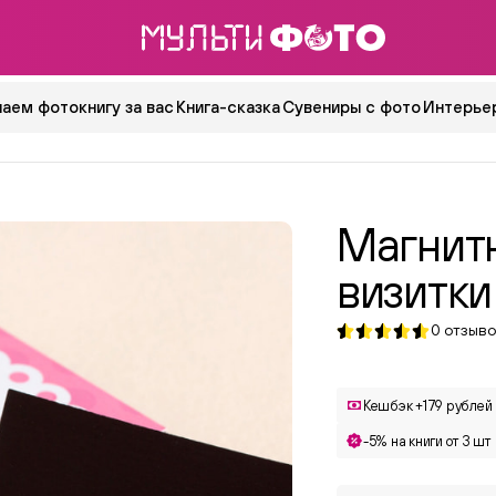
аем фотокнигу за вас
Книга-сказка
Сувениры с фото
Интерьер
Магнит
визитки
0
отзыво
Кешбэк +179 рублей
-5% на книги от 3 шт