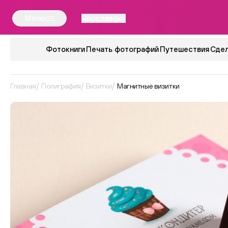
Меню
Ярославль
Фотокниги
Печать фотографий
Путешествия
Сдел
Главная
Полиграфия
Визитки
Магнитные визитки