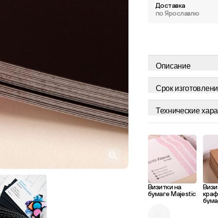
Доставка
по Ярославлю
Описание
Срок изготовлени
Технические хара
Визитки на
Визи
бумаге Majestic
кра
бума