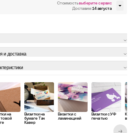
Стоимость
выберите сервис
Доставим
14 августа
я и доставка
ктеристики
тки на
Визитки на
Визитки с
Визитки с УФ
Кла
фтовой
бумаге Тач
ламинацией
печатью
виз
ге
Кавер