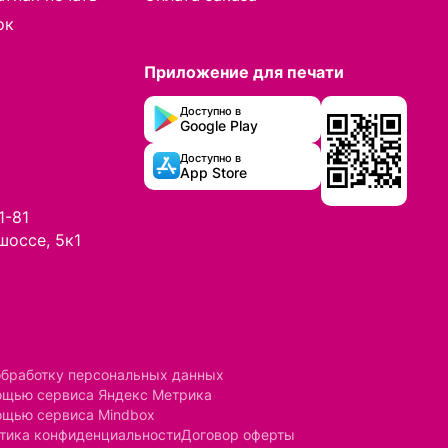
ок
Приложение для печати
Доступно в
Google Play
Доступно в
App Store
1-81
шоссе, 5к1
обработку персональных данных
мощью сервиса Яндекс Метрика
ощью сервиса Mindbox
тика конфиденциальности
Договор оферты