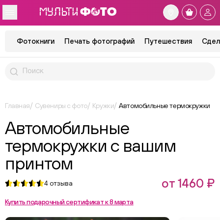
Фотокниги
Печать фотографий
Путешествия
Сдел
Главная
Сувениры с фото
Кружки
Автомобильные термокружки
Автомобильные
термокружки с вашим
принтом
от 1460 ₽
4
отзыва
Купить подарочный сертификат к 8 марта