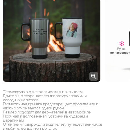
Термокружка с металлическим покрытием
Длительно сохраняет температуру горячих и
холодных напитков
Герметичная крышка предотвращает проливание и
удобно открывается одной рукой
Размер подходит для держателей в автомобиле
Прочная и долговечная, устойчива к ударам и
царапинам
Отличный подарок для водителей, путешественников
и любителей долгих прогулок