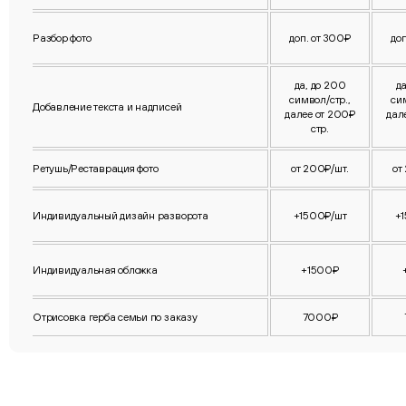
Разбор фото
доп. от 300₽
до
да, до 200
д
символ/стр.,
си
Добавление текста и надписей
далее от 200₽
дал
стр.
Ретушь/Реставрация фото
от 200₽/шт.
от
Индивидуальный дизайн разворота
+1500₽/шт
+
Индивидуальная обложка
+1500₽
Отрисовка герба семьи по заказу
7000₽