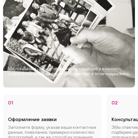
Мы понимаем ценность семейных традиций и важность
сохранения воспоминаний и готовы вас в этом поддержать.
01
02
Оформление заявки
Консульта
Заполните форму, указав ваши контактные
ЗМы ответим
данные, пожелания, примерно количество
подберем уд
фотографий, а так же способ их хранения.
оригиналов 