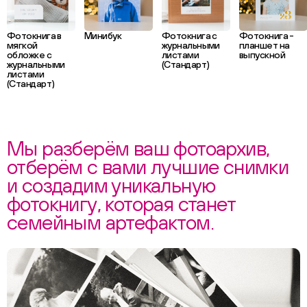
Фотокнига в
Минибук
Фотокнига с
Фотокнига -
мягкой
журнальными
планшет на
обложке с
листами
выпускной
журнальными
(Стандарт)
листами
(Стандарт)
Мы разберём ваш фотоархив,
отберём с вами лучшие снимки
и создадим уникальную
фотокнигу, которая станет
семейным артефактом.