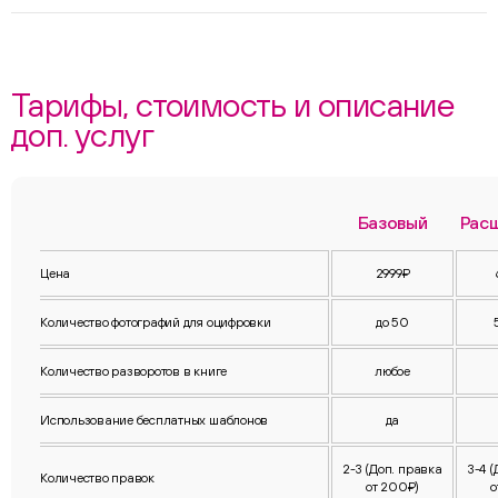
Тарифы, стоимость и описание
доп. услуг
Базовый
Рас
Цена
2999₽
Количество фотографий для оцифровки
до 50
Количество разворотов в книге
любое
Использование бесплатных шаблонов
да
2-3 (Доп. правка
3-4 
Количество правок
от 200₽)
о