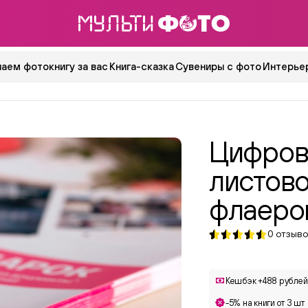
аем фотокнигу за вас
Книга-сказка
Сувениры с фото
Интерьер
Цифров
листово
флаеро
0
отзыво
Кешбэк +488 рублей
-5% на книги от 3 шт