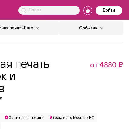
Войти
ная печать
Еще
События
ая печать
от 4880 ₽
к и
в
в
Защищенная покупка
Доставка по Москве и РФ