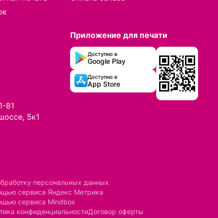
ок
Приложение для печати
Доступно в
Google Play
Доступно в
App Store
1-81
шоссе, 5к1
обработку персональных данных
мощью сервиса Яндекс Метрика
ощью сервиса Mindbox
тика конфиденциальности
Договор оферты