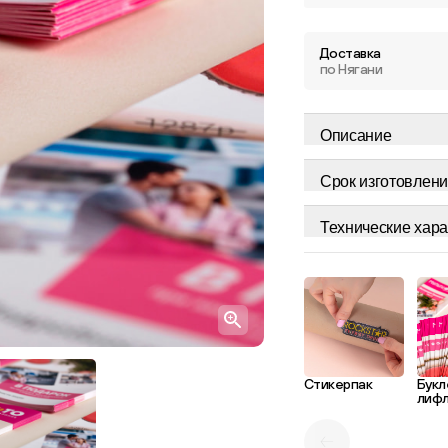
Доставка
по Нягани
Описание
Срок изготовлени
Технические хара
Стикерпак
Букл
лиф