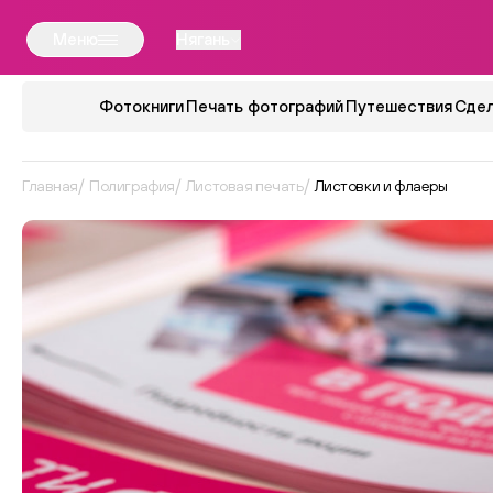
Меню
Нягань
Фотокниги
Печать фотографий
Путешествия
Сдел
Главная
Полиграфия
Листовая печать
Листовки и флаеры