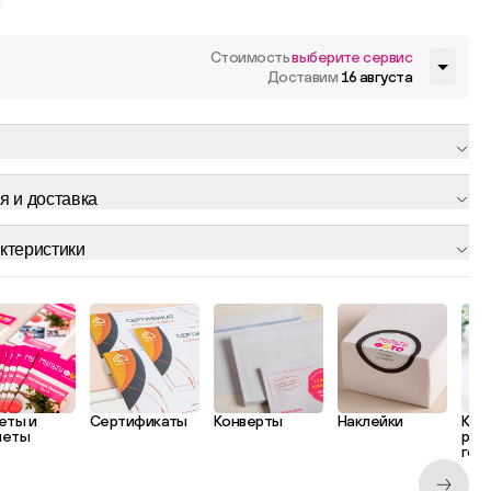
Стоимость
выберите сервис
Доставим
16 августа
я и доставка
ктеристики
еты и
Сертификаты
Конверты
Наклейки
Кар
леты
рас
гос