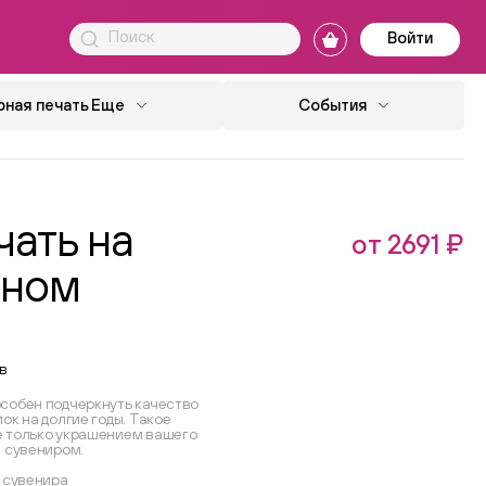
Войти
ная печать
Еще
События
ать на
от 2691 ₽
ьном
в
собен подчеркнуть качество
ок на долгие годы. Такое
е только украшением вашего
м сувениром.
3 сувенира