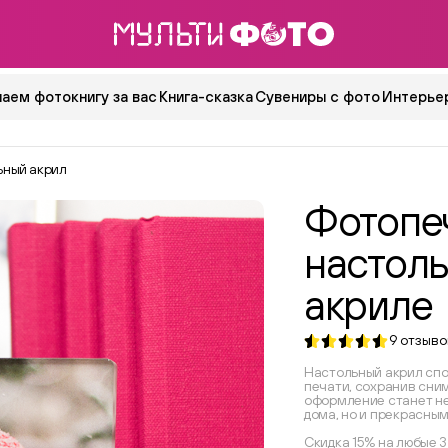
аем фотокнигу за вас
Книга-сказка
Сувениры с фото
Интерьер
ьный акрил
Фотопеч
настол
акриле
9
отзыво
Настольный акрил спо
печати, сохранив сним
оформление станет н
дома, но и прекрасны
Скидка 15% на любые 