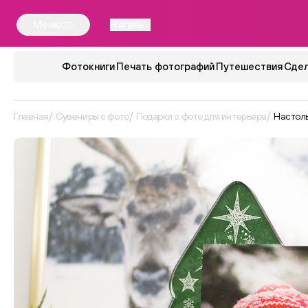
Меню
Нягань
Фотокниги
Печать фотографий
Путешествия
Сдел
Главная
Сувениры с фото
Подарки с фото для интерьера
Настол