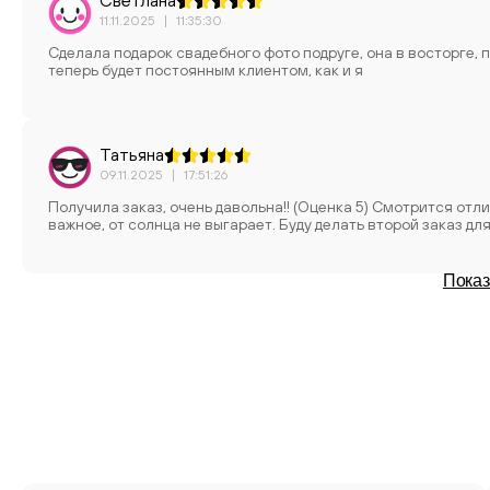
Светлана
11.11.2025
|
11:35:30
Сделала подарок свадебного фото подруге, она в восторге, 
теперь будет постоянным клиентом, как и я
Татьяна
09.11.2025
|
17:51:26
Получила заказ, очень давольна!! (Оценка 5) Смотрится отлично! Создает объёмное изображение и яркость. И ещё очень
важное, от солнца не выгарает. Буду делать второй заказ дл
Показ