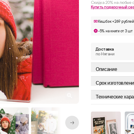
Скидка 20% на любые с
Купить подарочный се
Кешбэк +269 рублей
-5% на книги от 3 шт
Доставка
по Нягани
Описание
Срок изготовлени
Технические хара