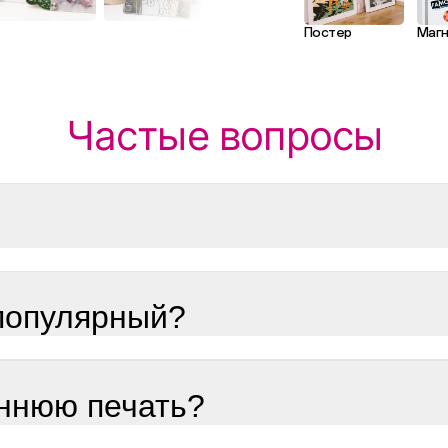
Постер
Маг
Частые вопросы
популярный?
ннюю печать?