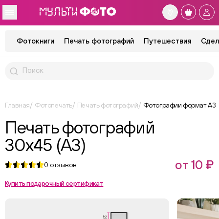
Фотокниги
Печать фотографий
Путешествия
Сдел
Главная
Фотопечать
Печать фотографий
Фотографии формат А3
Печать фотографий
30x45 (А3)
от 10 ₽
0
отзывов
Купить подарочный сертификат