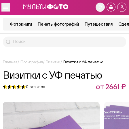
Фотокниги
Печать фотографий
Путешествия
Сдел
Главная
Полиграфия
Визитки
Визитки с УФ печатью
Визитки с УФ печатью
от 2661 ₽
0
отзывов