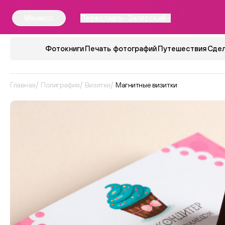
Меню
Переславль-Залесский
Фотокниги
Печать фотографий
Путешествия
Сдел
Главная
Полиграфия
Визитки
Магнитные визитки