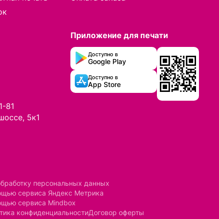
ок
Приложение для печати
Доступно в
Google Play
Доступно в
App Store
1-81
шоссе, 5к1
обработку персональных данных
мощью сервиса Яндекс Метрика
ощью сервиса Mindbox
тика конфиденциальности
Договор оферты