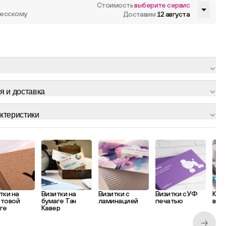
Стоимость
выберите сервис
лесскому
Доставим
12 августа
я и доставка
ктеристики
тки на
Визитки на
Визитки с
Визитки с УФ
Кла
фтовой
бумаге Тач
ламинацией
печатью
виз
ге
Кавер