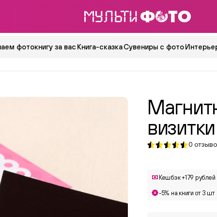
аем фотокнигу за вас
Книга-сказка
Сувениры с фото
Интерьер
Магнит
визитки
0
отзыво
Кешбэк +179 рублей
-5% на книги от 3 шт