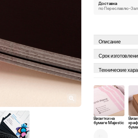
Доставка
по Переславлю-За
Описание
Срок изготовлени
Технические хара
Визитки на
Визи
бумаге Majestic
кра
бума