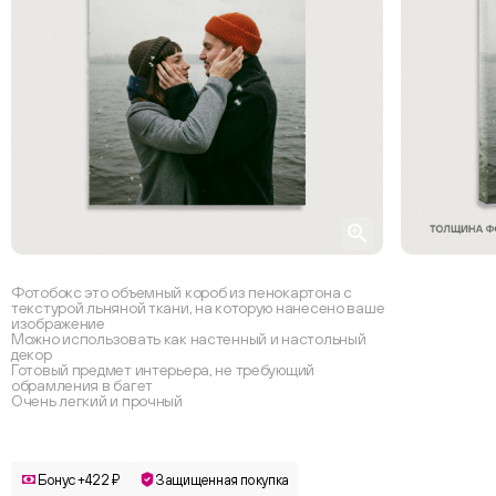
Фотобокс это объемный короб из пенокартона с
текстурой льняной ткани, на которую нанесено ваше
изображение
Можно использовать как настенный и настольный
декор
Готовый предмет интерьера, не требующий
обрамления в багет
Очень легкий и прочный
Бонус +422 ₽
Защищенная покупка