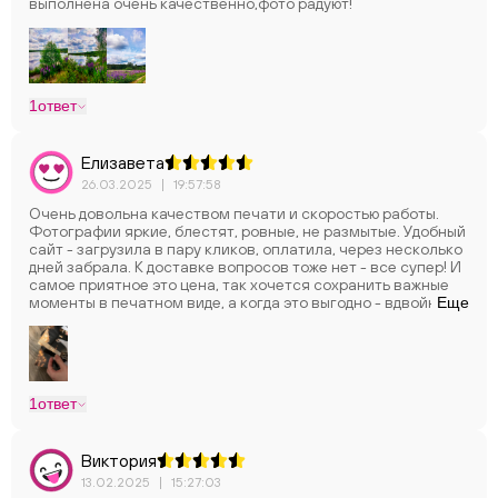
выполнена очень качественно,фото радуют!
1
ответ
Елизавета
26.03.2025
|
19:57:58
Очень довольна качеством печати и скоростью работы.
Фотографии яркие, блестят, ровные, не размытые. Удобный
сайт - загрузила в пару кликов, оплатила, через несколько
дней забрала. К доставке вопросов тоже нет - все супер! И
самое приятное это цена, так хочется сохранить важные
моменты в печатном виде, а когда это выгодно - вдвойне
Еще
приятно! В общем спасибо за вашу работу.
1
ответ
Виктория
13.02.2025
|
15:27:03