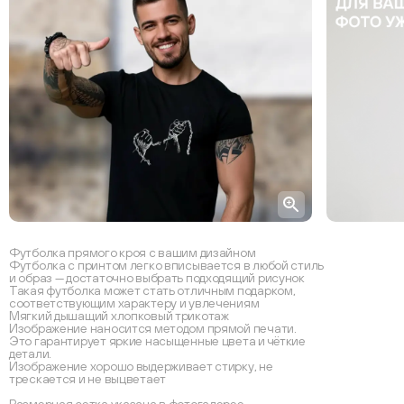
Футболка прямого кроя с вашим дизайном
Футболка с принтом легко вписывается в любой стиль
и образ — достаточно выбрать подходящий рисунок
Такая футболка может стать отличным подарком,
соответствующим характеру и увлечениям
Мягкий дышащий хлопковый трикотаж
Изображение наносится методом прямой печати.
Это гарантирует яркие насыщенные цвета и чёткие
детали.
Изображение хорошо выдерживает стирку, не
трескается и не выцветает