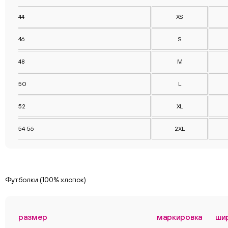
44
XS
46
S
48
M
50
L
52
XL
54-56
2XL
Футболки (100% хлопок)
размер
маркировка
ши