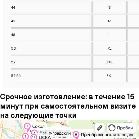
44
S
46
M
48
L
50
XL
52
XXL
54-56
3XL
Срочное изготовление: в течение 15
минут при самостоятельном визите
на следующие точки