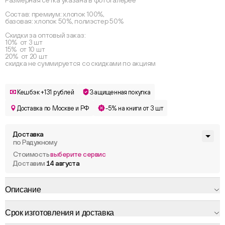
Размерная сетка указана в фотогалерее
Состав: премиум: хлопок 100%,
базовая: хлопок 50%, полиэстер 50%
Скидки за оптовый заказ:
10% от 3 шт
15% от 10 шт
20% от 20 шт
скидка не суммируется со скидками по акциям
Кешбэк +131 рублей
Защищенная покупка
Доставка по Москве и РФ
-5% на книги от 3 шт
Доставка
по Радужному
Стоимость
выберите сервис
Доставим
14 августа
Описание
Срок изготовления и доставка