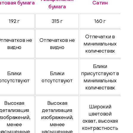
товая бумага
Сатин
бумага
192 г
315 г
160 г
Отпечатки в
тпечатков не
Отпечатков не
минимальных
видно
видно
количествах
Блики
Блики
Блики
присутствуют в
отсутствуют
отсутствуют
минимальных
количествах
Высокая
Высокая
Широкий
детализация
детализация
цветовой
изображений,
изображений,
охват, высокая
менее
менее
контрастность
насыщенные
насыщенные