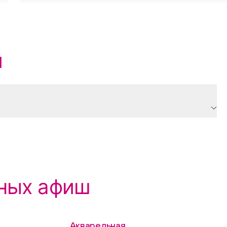
и
мных афиш
Акварельная