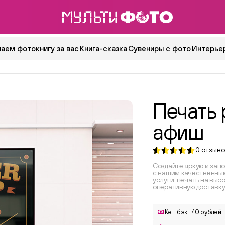
аем фотокнигу за вас
Книга-сказка
Сувениры с фото
Интерьер
Печать
афиш
0
отзыво
Создайте яркую и за
с нашим качественны
услуги печать на выс
оперативную доставку
Кешбэк +40 рублей