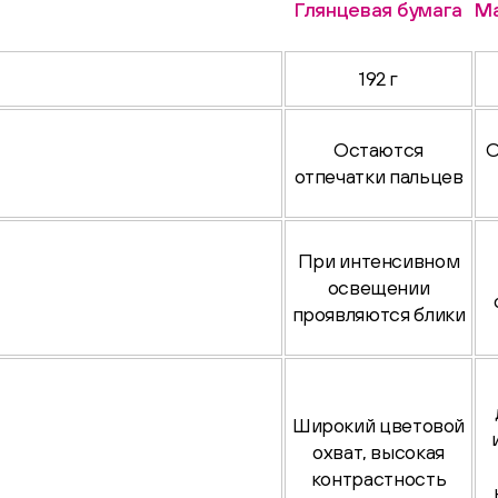
Глянцевая бумага
Ма
192 г
Остаются
О
отпечатки пальцев
При интенсивном
освещении
проявляются блики
Широкий цветовой
охват, высокая
контрастность