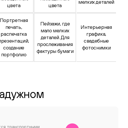
мелких деталей
цвета
цвета
Портретная
Пейзажи, где
печать,
Интерьерная
мало мелких
распечатка
графика,
деталей. Для
презентаций,
свадебные
прослеживания
создание
фотоснимки
фактуры бумаги
портфолио
Радужном
тся транспортными