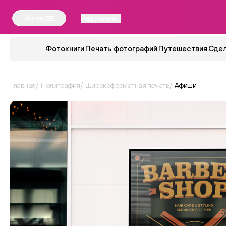
Меню
Радужный
Фотокниги
Печать фотографий
Путешествия
Сдел
Главная
Полиграфия
Широкоформатная печать
Афиши