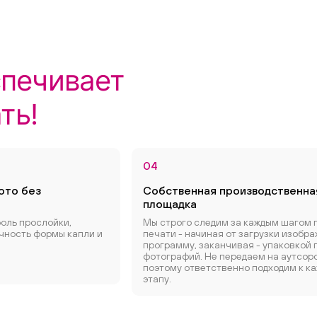
спечивает
ть!
04
ото без
Собственная производственна
площадка
оль прослойки,
Мы строго следим за каждым шагом 
очность формы капли и
печати - начиная от загрузки изобра
программу, заканчивая - упаковкой 
фотографий. Не передаем на аутсорс
поэтому ответственно подходим к к
этапу.