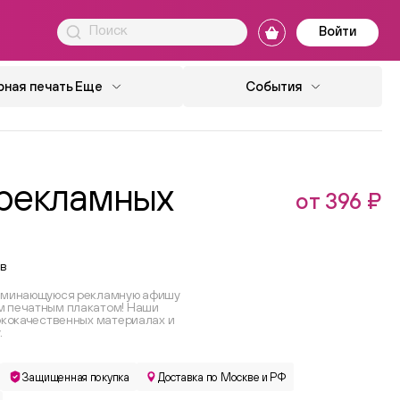
Войти
ная печать
Еще
События
 рекламных
от 396 ₽
в
поминающуюся рекламную афишу
м печатным плакатом! Наши
ококачественных материалах и
.
Защищенная покупка
Доставка по Москве и РФ