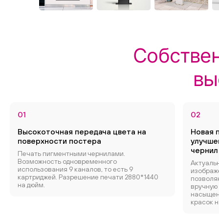
Собствен
вы
01
02
Высокоточная передача цвета на
Новая 
поверхности постера
улучше
чернил
Печать пигментными чернилами.
Возможность одновременного
Актуаль
использования 9 каналов, то есть 9
изображ
картриджей. Разрешение печати 2880*1440
позволяю
на дюйм.
вручную
насыщен
красок н