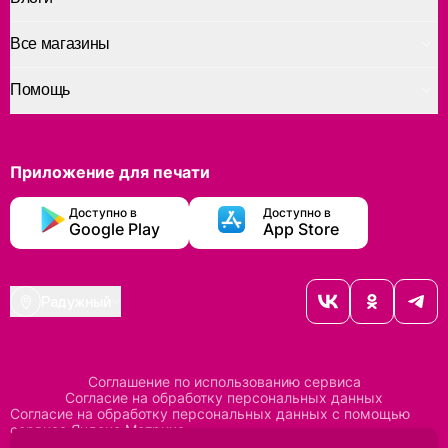
Все магазины
Помощь
Приложение для печати
Доступно в
Доступно в
Google Play
App Store
Радужный
Соглашение по использованию сервиса
Согласие на обработку персональных данных
Согласие на обработку персональных данных с помощью
сервиса Яндекс Метрика
Согласие на обработку персональных данных с помощью