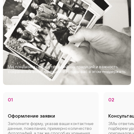
Мы понимаем ценность семейных традиций и важность
сохранения воспоминаний и готовы вас в этом поддержать.
01
02
Оформление заявки
Консульта
Заполните форму, указав ваши контактные
ЗМы ответим
данные, пожелания, примерно количество
подберем уд
фотографий, а так же способ их хранения.
оригиналов 