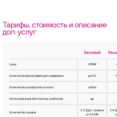
Тарифы, стоимость и описание
доп. услуг
Базовый
Рас
Цена
2999₽
Количество фотографий для оцифровки
до 50
Количество разворотов в книге
любое
Использование бесплатных шаблонов
да
2-3 (Доп. правка
3-4 
Количество правок
от 200₽)
о