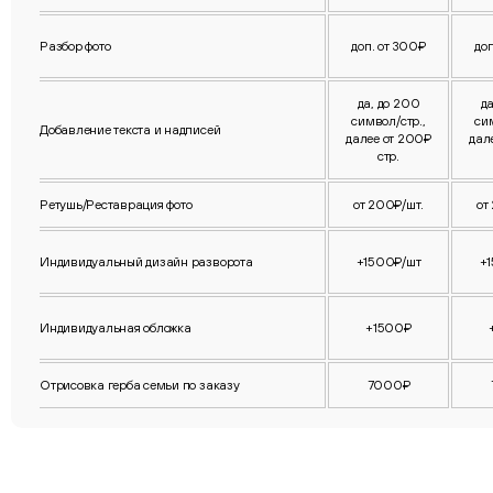
Разбор фото
доп. от 300₽
до
да, до 200
д
символ/стр.,
си
Добавление текста и надписей
далее от 200₽
дал
стр.
Ретушь/Реставрация фото
от 200₽/шт.
от
Индивидуальный дизайн разворота
+1500₽/шт
+
Индивидуальная обложка
+1500₽
Отрисовка герба семьи по заказу
7000₽