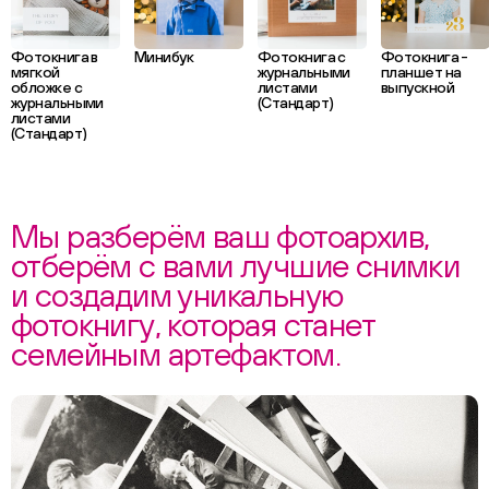
Фотокнига в
Минибук
Фотокнига с
Фотокнига -
мягкой
журнальными
планшет на
обложке с
листами
выпускной
журнальными
(Стандарт)
листами
(Стандарт)
Мы разберём ваш фотоархив,
отберём с вами лучшие снимки
и создадим уникальную
фотокнигу, которая станет
семейным артефактом.