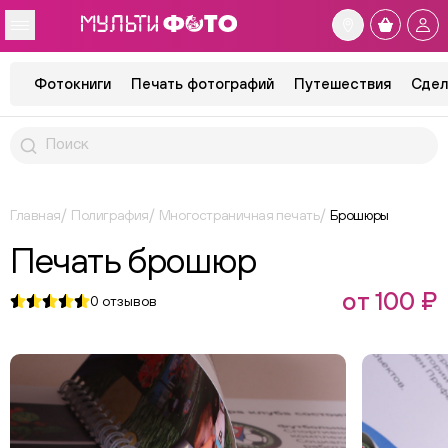
Фотокниги
Печать фотографий
Путешествия
Сдел
Главная
Полиграфия
Многостраничная печать
Брошюры
Печать брошюр
от 100 ₽
0
отзывов