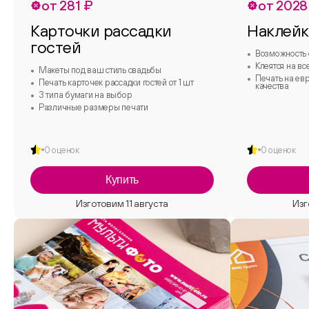
от 281 ₽
от 2028
Карточки рассадки
Наклей
гостей
Возможность 
Клеятся на вс
Макеты под ваш стиль свадьбы
Печать на ев
Печать карточек рассадки гостей от 1 шт
качества
3 типа бумаги на выбор
Различные размеры печати
0 оценок
0 оценок
Купить