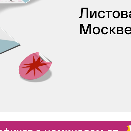
Листова
Москв