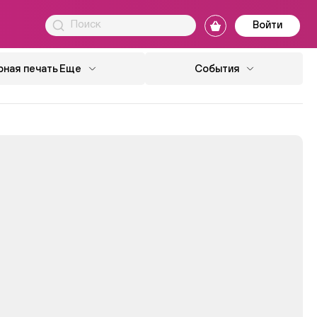
Войти
ная печать
Еще
События