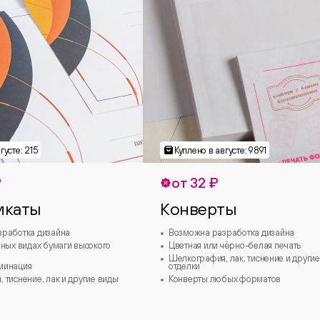
₽
от 32 ₽
икаты
Конверты
зработка дизайна
Возможна разработка дизайна
зных видах бумаги высокого
Цветная или чёрно-белая печать
Шелкография, лак, тиснение и другие
минация
отделки
 тиснение, лак и другие виды
Конверты любых форматов