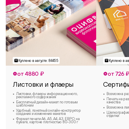
от 4880 ₽
от 726 
Листовки и флаеры
Сертиф
Листовки, флаеры информационного,
Возможна ра
рекламного содержания
Печать на ра
Бесплатный дизайн-макет по готовым
качества
шаблонам
Возможна ла
Удобный, понятный онлайн-конструктор
Шелкография,
создания и изменения макетов
отделки
Формат печати А6, А5, А4, А3, ЕВРО на
бумаге, картоне плотностью 80-300 г