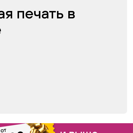
я печать в
е