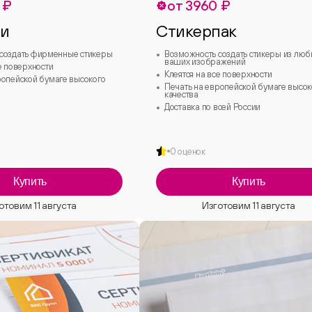
 ₽
от 3960 ₽
ки
Стикерпак
создать фирменные стикеры
Возможность создать стикеры из лю
ваших изображений
е поверхности
Клеятся на все поверхности
ропейской бумаге высокого
Печать на европейской бумаге высок
качества
Доставка по всей России
0 оценок
Купить
Купить