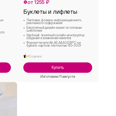
от 1255 ₽
Буклеты и лифлеты
бых
Листовки, флаеры информационного,
рекламного содержания
Бесплатный дизайн-макет по готовым
шаблонам
ого
Удобный, понятный онлайн-конструктор
создания и изменения макетов
Формат печати А6,А5,А4,А3,ЕВРО на
бумаге, картоне плотностью 80-300г
0 оценок
Купить