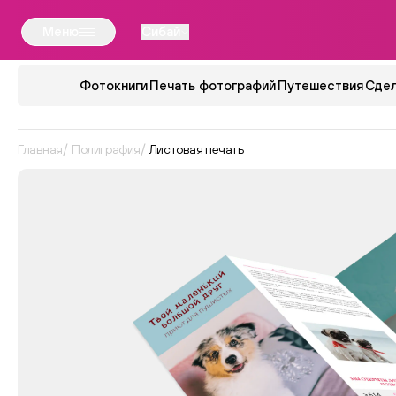
Меню
Сибай
Фотокниги
Печать фотографий
Путешествия
Сдел
Главная
Полиграфия
Листовая печать