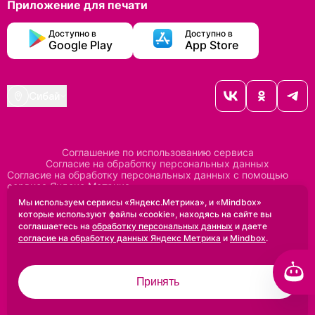
Приложение для печати
Доступно в
Доступно в
Google Play
App Store
Сибай
Соглашение по использованию сервиса
Согласие на обработку персональных данных
Согласие на обработку персональных данных с помощью
сервиса Яндекс Метрика
Согласие на обработку персональных данных с помощью
Мы используем сервисы «Яндекс.Метрика», и «Mindbox»
сервиса Mindbox
которые используют файлы «cookie», находясь на сайте вы
Положение по обработке персональных данных
соглашаетесь на
обработку персональных данных
и даете
Политика конфиденциальности
Договор оферты
согласие на обработку данных Яндекс Метрика
и
Mindbox
.
Дизайн сделан в
Uprock
Принять
2005-2026 ©
Проектирование и SEO:
Baklenev SEO
Разработано в
Qualitica