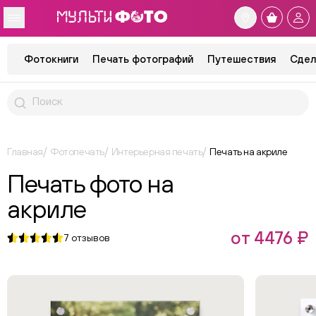
Фотокниги
Печать фотографий
Путешествия
Сдел
Главная
Фотопечать
Интерьерная печать
Печать на акриле
Печать фото на
акриле
от 4476 ₽
7
отзывов